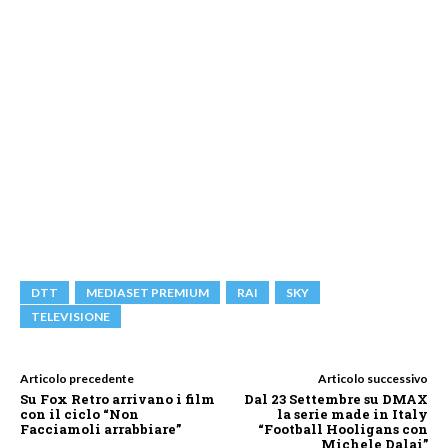
DTT
MEDIASET PREMIUM
RAI
SKY
TELEVISIONE
Articolo precedente
Articolo successivo
Su Fox Retro arrivano i film
Dal 23 Settembre su DMAX
con il ciclo “Non
la serie made in Italy
Facciamoli arrabbiare”
“Football Hooligans con
Michele Dalai”