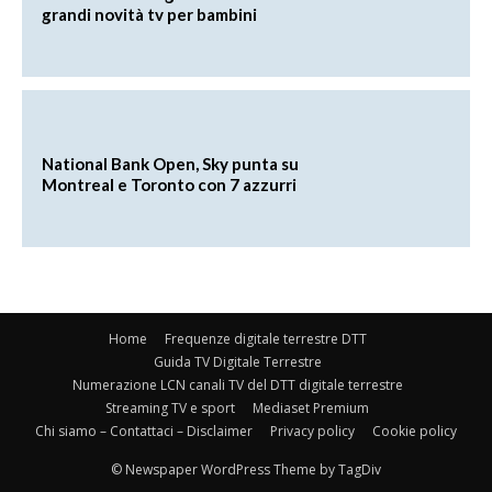
grandi novità tv per bambini
National Bank Open, Sky punta su
Montreal e Toronto con 7 azzurri
Home
Frequenze digitale terrestre DTT
Guida TV Digitale Terrestre
Numerazione LCN canali TV del DTT digitale terrestre
Streaming TV e sport
Mediaset Premium
Chi siamo – Contattaci – Disclaimer
Privacy policy
Cookie policy
© Newspaper WordPress Theme by TagDiv