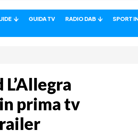
UIDE
GUIDA TV
RADIO DAB
SPORT I
L’Allegra
 in prima tv
railer