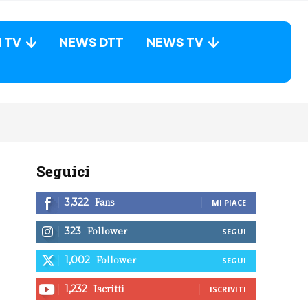
N TV
NEWS DTT
NEWS TV
Seguici
Fans
3,322
MI PIACE
Follower
323
SEGUI
Follower
1,002
SEGUI
Iscritti
1,232
ISCRIVITI