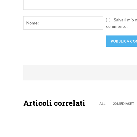
Commento:
Nome:
Salva il mio
commento.
Articoli correlati
ALL
20 MEDIASET
TEEN