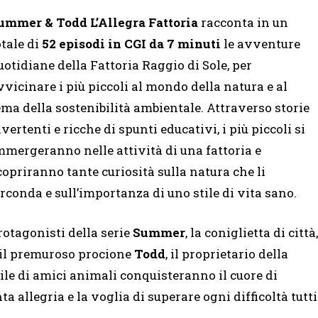
ummer & Todd L’Allegra Fattoria
racconta in un
otale di
52 episodi in CGI da 7 minuti
le avventure
uotidiane della Fattoria Raggio di Sole, per
vvicinare i più piccoli al mondo della natura e al
ema della sostenibilità ambientale. Attraverso storie
ivertenti e ricche di spunti educativi, i più piccoli si
mmergeranno nelle attività di una fattoria e
copriranno tante curiosità sulla natura che li
irconda e sull’importanza di uno stile di vita sano.
rotagonisti della serie
Summer
, la coniglietta di città,
 il premuroso procione
Todd
, il proprietario della
ile di amici animali conquisteranno il cuore di
a allegria e la voglia di superare ogni difficoltà tutti