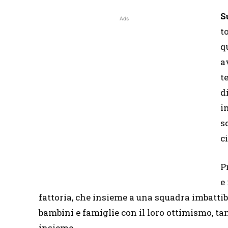
S
Ads
t
q
a
t
d
i
s
c
P
e
fattoria, che insieme a una squadra imbattib
bambini e famiglie con il loro ottimismo, tant
insieme.