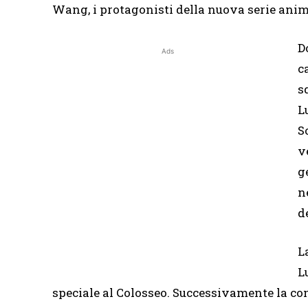
Wang, i protagonisti della nuova serie anim
D
Ads
c
s
L
S
v
g
n
d
L
L
speciale al Colosseo. Successivamente la com