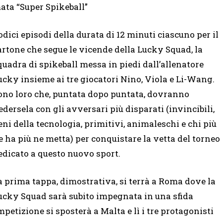
ata “Super Spikeball”
odici episodi della durata di 12 minuti ciascuno per il
artone che segue le vicende della Lucky Squad, la
quadra di spikeball messa in piedi dall’allenatore
ucky insieme ai tre giocatori Nino, Viola e Li-Wang.
ono loro che, puntata dopo puntata, dovranno
edersela con gli avversari più disparati (invincibili,
eni della tecnologia, primitivi, animaleschi e chi più
e ha più ne metta) per conquistare la vetta del torneo
edicato a questo nuovo sport.
a prima tappa, dimostrativa, si terrà a Roma dove la
ucky Squad sarà subito impegnata in una sfida
petizione si sposterà a Malta e lì i tre protagonisti