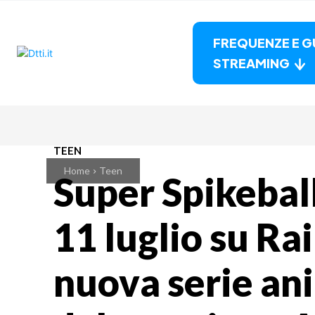
FREQUENZE E G
STREAMING
TEEN
Home
Teen
Super Spikeball
11 luglio su Rai
nuova serie an