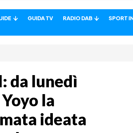
UIDE
GUIDA TV
RADIO DAB
SPORT I
: da lunedì
 Yoyo la
imata ideata