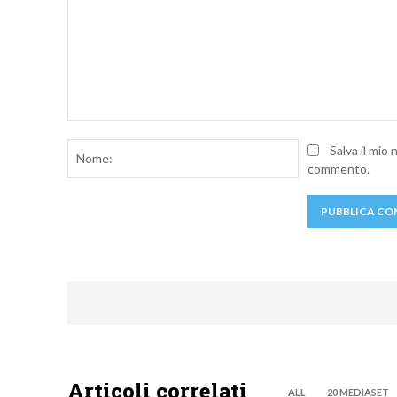
Commento:
Nome:
Salva il mio
commento.
Articoli correlati
ALL
20 MEDIASET