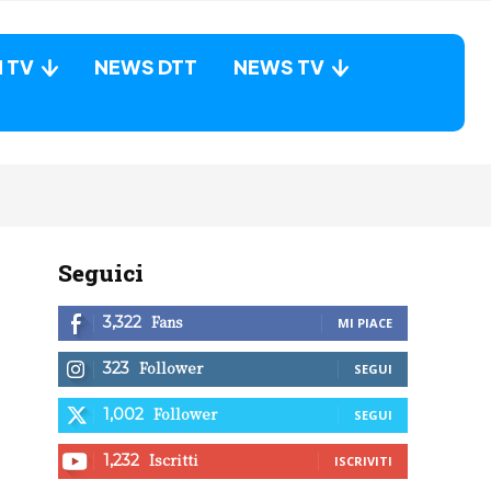
N TV
NEWS DTT
NEWS TV
Seguici
Fans
3,322
MI PIACE
Follower
323
SEGUI
Follower
1,002
SEGUI
Iscritti
1,232
ISCRIVITI