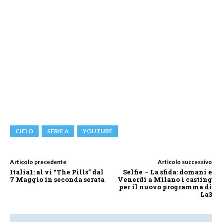
CIELO
SERIE A
YOUTUBE
Articolo precedente
Articolo successivo
Italia1: al vi “The Pills” dal
Selfie – La sfida: domani e
7 Maggio in seconda serata
Venerdì a Milano i casting
per il nuovo programma di
La3