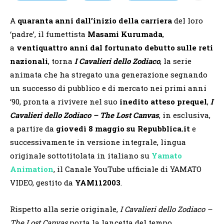
A
quaranta anni
dall’inizio della carriera
del loro
‘padre’, il fumettista
Masami Kurumada
,
a
ventiquattro anni dal fortunato debutto sulle reti
nazionali
, torna
I Cavalieri dello Zodiaco
, la serie
animata che ha stregato una generazione segnando
un successo di pubblico e di mercato nei primi anni
‘90, pronta a rivivere nel suo
inedito atteso prequel
,
I
Cavalieri dello Zodiaco – The Lost Canvas
, in esclusiva,
a partire da
giovedì 8 maggio su Repubblica.it
e
successivamente in versione integrale, lingua
originale sottotitolata in italiano su
Yamato
Animation
, il Canale YouTube ufficiale di YAMATO
VIDEO, gestito da
YAM112003
.
Rispetto alla serie originale,
I Cavalieri dello Zodiaco –
The Lost Canvas
porta la lancetta del tempo