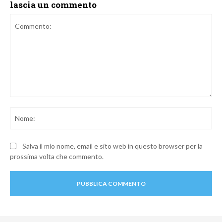
lascia un commento
Commento:
No
Salva il mio nome, email e sito web in questo browser per la
prossima volta che commento.