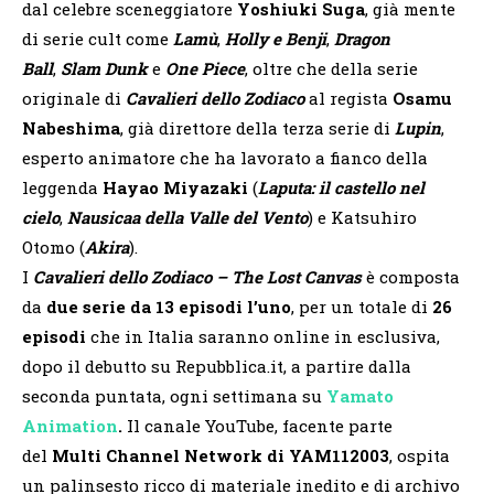
dal celebre sceneggiatore
Yoshiuki Suga
, già mente
di serie cult come
Lamù
,
Holly e Benji
,
Dragon
Ball
,
Slam Dunk
e
One Piece
, oltre che della serie
originale di
Cavalieri dello Zodiaco
al regista
Osamu
Nabeshima
, già direttore della terza serie di
Lupin
,
esperto animatore che ha lavorato a fianco della
leggenda
Hayao Miyazaki
(
Laputa: il castello nel
cielo
,
Nausicaa della Valle del Vento
) e Katsuhiro
Otomo (
Akira
).
I
Cavalieri dello Zodiaco – The Lost Canvas
è composta
da
due serie da 13 episodi l’uno
, per un totale di
26
episodi
che in Italia saranno online in esclusiva,
dopo il debutto su Repubblica.it, a partire dalla
seconda puntata, ogni settimana su
Yamato
Animation
.
Il canale YouTube, facente parte
del
Multi Channel Network di YAM112003
, ospita
un palinsesto ricco di materiale inedito e di archivo