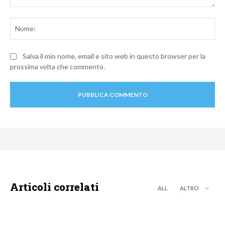
Commento:
No
Salva il mio nome, email e sito web in questo browser per la
prossima volta che commento.
Articoli correlati
ALL
ALTRO