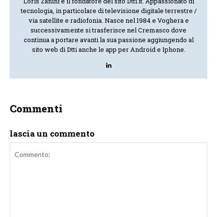
Loris Zanini è il fondatore del sito Dtti.it. Appassionato di
tecnologia, in particolare di televisione digitale terrestre /
via satellite e radiofonia. Nasce nel 1984 e Voghera e
successivamente si trasferisce nel Cremasco dove
continua a portare avanti la sua passione aggiungendo al
sito web di Dtti anche le app per Android e Iphone.
Commenti
lascia un commento