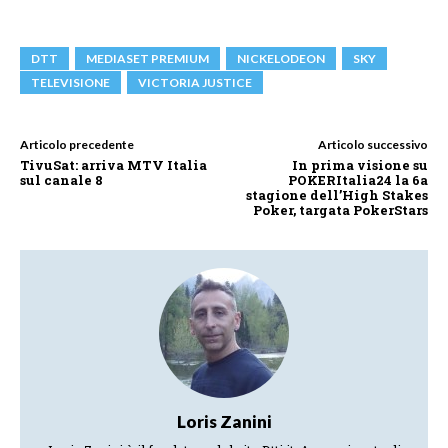
DTT
MEDIASET PREMIUM
NICKELODEON
SKY
TELEVISIONE
VICTORIA JUSTICE
Articolo precedente
Articolo successivo
TivuSat: arriva MTV Italia
In prima visione su
sul canale 8
POKERItalia24 la 6a
stagione dell’High Stakes
Poker, targata PokerStars
Loris Zanini