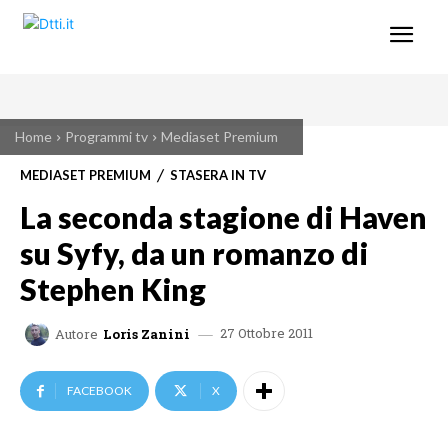
Home
Programmi tv
Mediaset Premium
MEDIASET PREMIUM
STASERA IN TV
La seconda stagione di Haven
su Syfy, da un romanzo di
Stephen King
27 Ottobre 2011
Autore
Loris Zanini
FACEBOOK
X