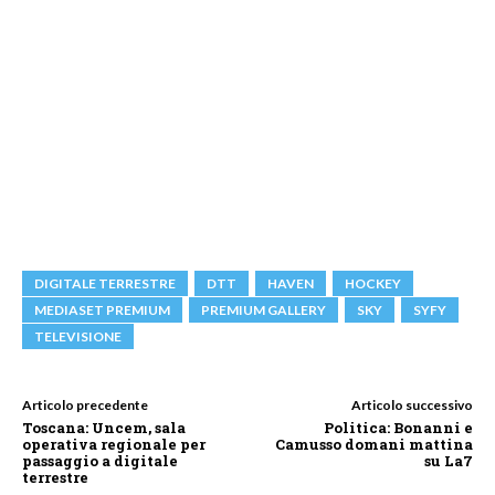
DIGITALE TERRESTRE
DTT
HAVEN
HOCKEY
MEDIASET PREMIUM
PREMIUM GALLERY
SKY
SYFY
TELEVISIONE
Articolo precedente
Articolo successivo
Toscana: Uncem, sala
Politica: Bonanni e
operativa regionale per
Camusso domani mattina
passaggio a digitale
su La7
terrestre