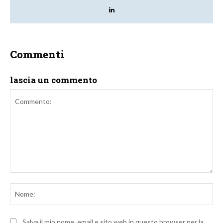
Commenti
lascia un commento
Commento:
No
Salva il mio nome, email e sito web in questo browser per la