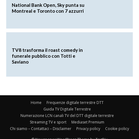
National Bank Open, Sky punta su
Montreal e Toronto con 7 azzurri
TV8 trasforma il roast comedy in
funerale pubblico con Totti e
Saviano
Home
Frequenze digitale terrestre DTT
Guida TV Digitale Terrestre
Numerazione LCN canali TV del DTT digitale terrestre
Streaming TV e sport
Mediaset Premium
Chi siamo – Contattaci – Disclaimer
Privacy policy
Cookie policy