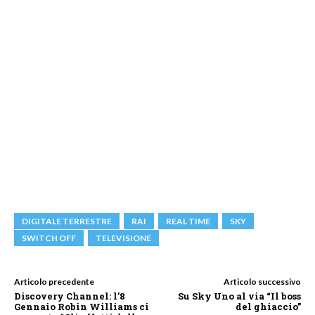
DIGITALE TERRESTRE
RAI
REAL TIME
SKY
SWITCH OFF
TELEVISIONE
Articolo precedente
Articolo successivo
Discovery Channel: l’8
Su Sky Uno al via “Il boss
Gennaio Robin Williams ci
del ghiaccio”