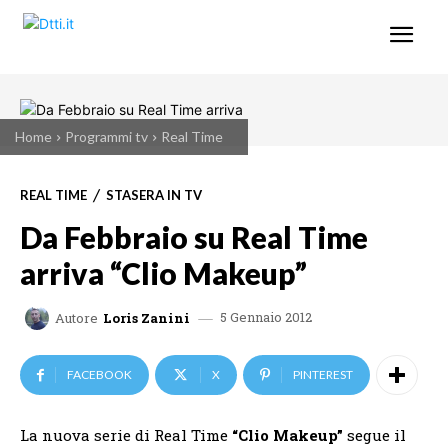
Home
Programmi tv
Real Time
REAL TIME
STASERA IN TV
Da Febbraio su Real Time
arriva “Clio Makeup”
5 Gennaio 2012
Autore
Loris Zanini
FACEBOOK
X
PINTEREST
La nuova serie di Real Time
“Clio Makeup”
segue il