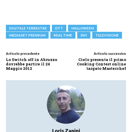
DIGITALE TERRESTRE
DTT
HALLOWEEN
MEDIASET PREMIUM
REAL TIME
SKY
TELEVISIONE
Articolo precedente
Articolo successivo
Lo Switch off in Abruzzo
Cielo presenta il primo
dovrebbe partire il 24
Cooking Contest online
Maggio 2012
targato Masterchef
Loris Zanini