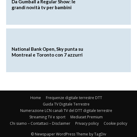
Da Gumball a Regular Show: le
grandi novità tv per bambini
National Bank Open, Sky punta su
Montreal e Toronto con 7 azzurri
Home
Frequenze digitale terrestre DTT
Guida TV Digitale Terrestre
Numerazione LCN canali TV del DTT digitale terrestre
Streaming TV e sport
Mediaset Premium
Chi siamo – Contattaci – Disclaimer
Privacy policy
Cookie policy
© Newspaper WordPress Theme by TagDiv