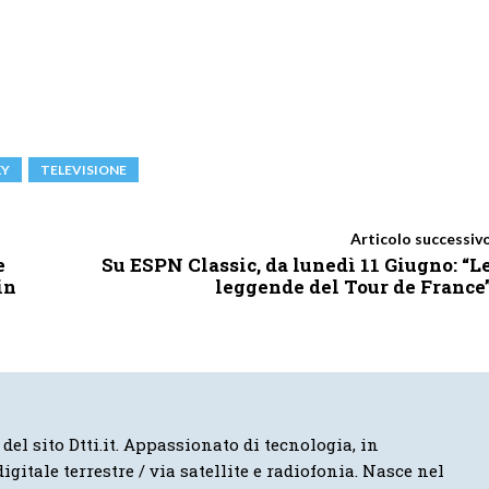
KY
TELEVISIONE
Articolo successiv
e
Su ESPN Classic, da lunedì 11 Giugno: “L
in
leggende del Tour de France
 del sito Dtti.it. Appassionato di tecnologia, in
igitale terrestre / via satellite e radiofonia. Nasce nel