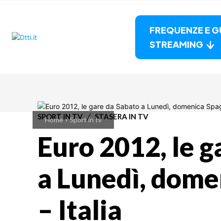
FREQUENZE E G
STREAMING
SPORT IN TV
STASERA IN TV
Home
Sport in tv
Euro 2012, le g
a Lunedì, dome
– Italia