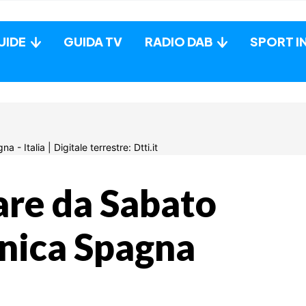
UIDE
GUIDA TV
RADIO DAB
SPORT I
are da Sabato
nica Spagna