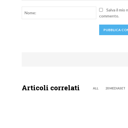
Commento:
Nome:
Salva il mio
commento.
Articoli correlati
ALL
20 MEDIASET
MOTO GP
NOW TV