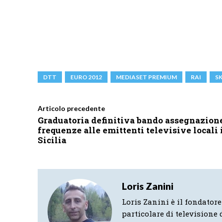
DTT
EURO 2012
MEDIASET PREMIUM
RAI
S
Articolo precedente
Graduatoria definitiva bando assegnazion
frequenze alle emittenti televisive locali 
Sicilia
Loris Zanini
Loris Zanini è il fondatore
particolare di televisione d