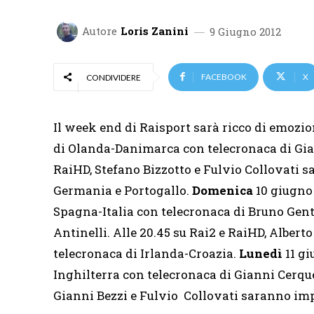
Autore
Loris Zanini
9 Giugno 2012
FACEBOOK
X
CONDIVIDERE
Il week end di Raisport sarà ricco di emozio
di Olanda-Danimarca con telecronaca di Gian
RaiHD, Stefano Bizzotto e Fulvio Collovati 
Germania e Portogallo.
Domenica
10 giugno 
Spagna-Italia con telecronaca di Bruno Gen
Antinelli. Alle 20.45 su Rai2 e RaiHD, Alber
telecronaca di Irlanda-Croazia.
Lunedì
11 gi
Inghilterra con telecronaca di Gianni Cerque
Gianni Bezzi e Fulvio Collovati saranno imp