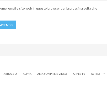
 nome, email e sito web in questo browser per la prossima volta che
ABRUZZO
ALPHA
AMAZON PRIME VIDEO
APPLE TV
ALTRO
NOW TV