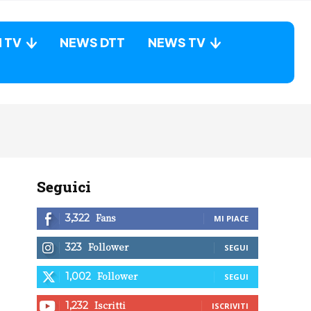
N TV
NEWS DTT
NEWS TV
Seguici
Fans
3,322
MI PIACE
Follower
323
SEGUI
Follower
1,002
SEGUI
Iscritti
1,232
ISCRIVITI