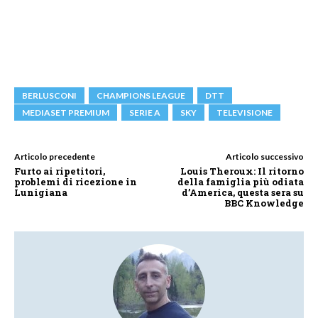
BERLUSCONI
CHAMPIONS LEAGUE
DTT
MEDIASET PREMIUM
SERIE A
SKY
TELEVISIONE
Articolo precedente
Articolo successivo
Furto ai ripetitori,
Louis Theroux: Il ritorno
problemi di ricezione in
della famiglia più odiata
Lunigiana
d’America, questa sera su
BBC Knowledge