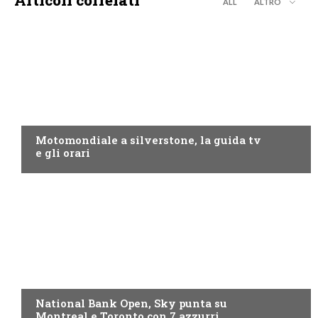
Articoli correlati
ALL
ALTRO
MOTO GP
Motomondiale a silverstone, la guida tv
e gli orari
NOW TV
National Bank Open, Sky punta su
Montreal e Toronto con 7 azzurri