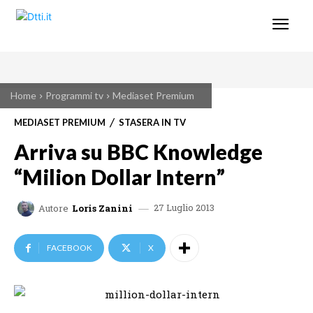
Home
Programmi tv
Mediaset Premium
MEDIASET PREMIUM
STASERA IN TV
Arriva su BBC Knowledge
“Milion Dollar Intern”
27 Luglio 2013
Autore
Loris Zanini
FACEBOOK
X