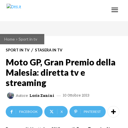
Home
Sport in tv
SPORT IN TV
STASERA IN TV
Moto GP, Gran Premio della
Malesia: diretta tv e
streaming
10 Ottobre 2013
Autore
Loris Zanini
FACEBOOK
X
PINTEREST