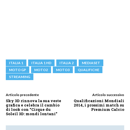
ITALIA 1
ITALIA 1 HD
ITALIA 2
MEDIASET
MOTO GP
MOTO2
MOTO3
QUALIFICHE
STREAMING
Articolo precedente
Articolo successivo
Sky 3D rinnova la sua veste
Qualificazioni Mondiali
grafica e celebra il cambio
2014, i prossimi match su
di look con “Cirque du
Premium Calcio
Soleil 3D: mondi lontani”