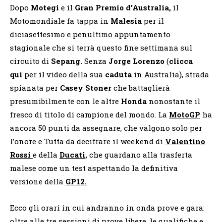
Dopo
Motegi
e il
Gran Premio d’Australia,
il
Motomondiale fa tappa in
Malesia
per il
diciasettesimo e penultimo appuntamento
stagionale che si terrà questo fine settimana sul
circuito di
Sepang.
Senza
Jorge Lorenzo
(
clicca
qui
per il video della sua
caduta
in Australia), strada
spianata per
Casey Stoner
che battaglierà
presumibilmente con le altre
Honda
nonostante il
fresco di titolo di campione del mondo. La
MotoGP
ha
ancora 50 punti da assegnare, che valgono solo per
l’onore e Tutta da decifrare il weekend di
Valentino
Rossi
e della
Ducati
,
che guardano alla trasferta
malese come un test aspettando la definitiva
versione della
GP12.
Ecco gli orari in cui andranno in onda prove e gara:
oltre alle tre sessioni di prove libere, le qualifiche e