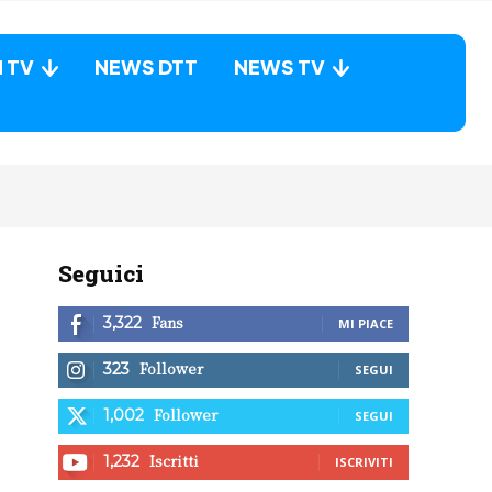
N TV
NEWS DTT
NEWS TV
Seguici
Fans
3,322
MI PIACE
Follower
323
SEGUI
Follower
1,002
SEGUI
Iscritti
1,232
ISCRIVITI