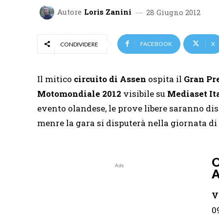
Autore
Loris Zanini
28 Giugno 2012
FACEBOOK
X
CONDIVIDERE
Il mitico
circuito di Assen
ospita il
Gran Pr
Motomondiale 2012
visibile su
Mediaset Ital
evento olandese, le prove libere saranno di
menre la gara si disputerà nella giornata di
O
Ads
A
V
0