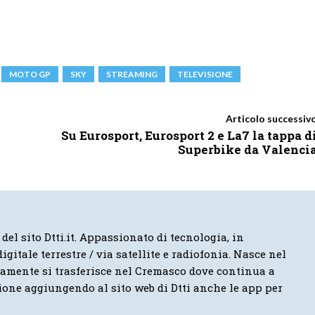
MOTO GP
SKY
STREAMING
TELEVISIONE
Articolo successiv
Su Eurosport, Eurosport 2 e La7 la tappa d
Superbike da Valenci
 del sito Dtti.it. Appassionato di tecnologia, in
igitale terrestre / via satellite e radiofonia. Nasce nel
vamente si trasferisce nel Cremasco dove continua a
ione aggiungendo al sito web di Dtti anche le app per