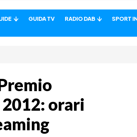
UIDE
GUIDA TV
RADIO DAB
SPORT I
 Premio
 2012: orari
reaming