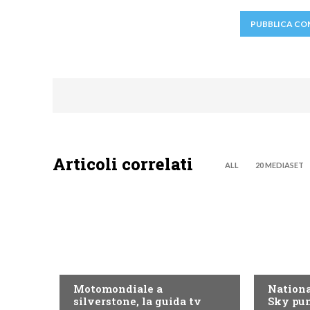
Articoli correlati
ALL
20 MEDIASET
MOTO GP
NOW TV
Motomondiale a
Nationa
silverstone, la guida tv
Sky pun