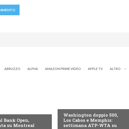
ABRUZZO
ALPHA
AMAZON PRIME VIDEO
APPLE TV
ALTRO
NOW TV
Washington doppio 500,
l Bank Open,
Los Cabos e Memphis:
ta su Montreal
settimana ATP-WTA su