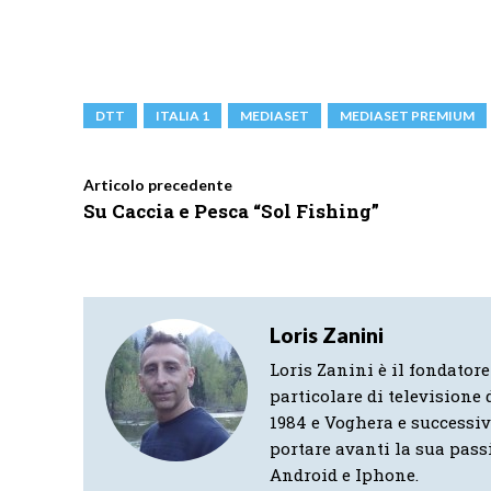
DTT
ITALIA 1
MEDIASET
MEDIASET PREMIUM
Articolo precedente
Su Caccia e Pesca “Sol Fishing”
Loris Zanini
Loris Zanini è il fondatore
particolare di televisione d
1984 e Voghera e successi
portare avanti la sua pass
Android e Iphone.