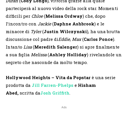
Duran
(
Cody Longo
), vittoria grazie alla quale
parteciperà al nuovo video della rock star. Momenti
difficili per
Chloe
(
Melissa Ordway
) che, dopo
l’incontro con
Jackie
(
Daphne Ashbrook
) e le
minacce di
Tyler
(
Justin Wilczynski
), ha una brutta
discussione col padre di
Eddie
,
Max
(
Carlos Ponce
).
Intanto
Lisa
(
Meredith Salenger
) si apre finalmente
a sua figlia
Melissa
(
Ashley Holliday
) rivelandole un
segreto che nasconde da molto tempo.
Hollywood Heights
– Vita da Popstar
è una serie
prodotta da
Jill Farren-Phelps
e
Hisham
Abed,
scritta da
Josh Griffith
.
Ads