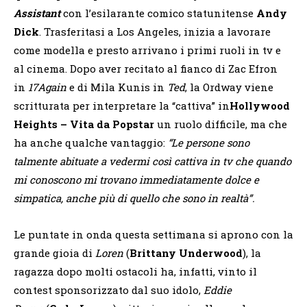
Assistant
con l’esilarante comico statunitense
Andy
Dick
. Trasferitasi a Los Angeles, inizia a lavorare
come modella e presto arrivano i primi ruoli in tv e
al cinema. Dopo aver recitato al fianco di Zac Efron
in
17Again
e di Mila Kunis in
Ted
, la Ordway viene
scritturata per interpretare la “cattiva” in
Hollywood
Heights
– Vita da Popstar
un ruolo difficile, ma che
ha anche qualche vantaggio:
“Le persone sono
talmente abituate a vedermi così cattiva in tv che quando
mi conoscono mi trovano immediatamente dolce e
simpatica, anche più di quello che sono in realtà”.
Le puntate in onda questa settimana si aprono con la
grande gioia di
Loren
(
Brittany Underwood
), la
ragazza dopo molti ostacoli ha, infatti, vinto il
contest sponsorizzato dal suo idolo,
Eddie