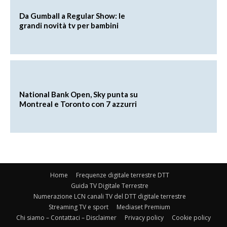
Da Gumball a Regular Show: le
grandi novità tv per bambini
National Bank Open, Sky punta su
Montreal e Toronto con 7 azzurri
Home
Frequenze digitale terrestre DTT
Guida TV Digitale Terrestre
Numerazione LCN canali TV del DTT digitale terrestre
Streaming TV e sport
Mediaset Premium
Chi siamo – Contattaci – Disclaimer
Privacy policy
Cookie policy