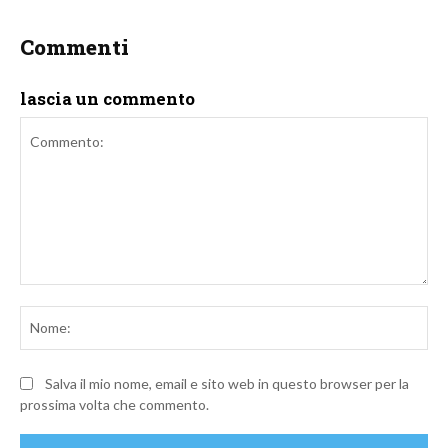
Commenti
lascia un commento
Commento:
No
Salva il mio nome, email e sito web in questo browser per la
prossima volta che commento.