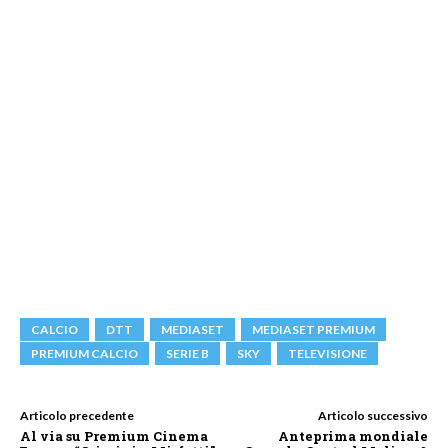
CALCIO
DTT
MEDIASET
MEDIASET PREMIUM
PREMIUM CALCIO
SERIE B
SKY
TELEVISIONE
Articolo precedente
Articolo successivo
Al via su Premium Cinema
Anteprima mondiale