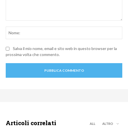
Commento:
No
Salva il mio nome, email e sito web in questo browser per la
prossima volta che commento.
Articoli correlati
ALL
ALTRO