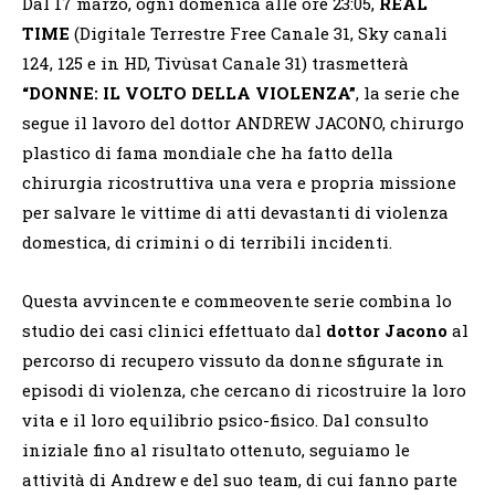
Dal 17 marzo, ogni domenica alle ore 23:05,
REAL
TIME
(Digitale Terrestre Free Canale 31, Sky canali
124, 125 e in HD, Tivùsat Canale 31) trasmetterà
“DONNE: IL VOLTO DELLA VIOLENZA”
, la serie che
segue il lavoro del dottor ANDREW JACONO, chirurgo
plastico di fama mondiale che ha fatto della
chirurgia ricostruttiva una vera e propria missione
per salvare le vittime di atti devastanti di violenza
domestica, di crimini o di terribili incidenti.
Questa avvincente e commeovente serie combina lo
studio dei casi clinici effettuato dal
dottor Jacono
al
percorso di recupero vissuto da donne sfigurate in
episodi di violenza, che cercano di ricostruire la loro
vita e il loro equilibrio psico-fisico. Dal consulto
iniziale fino al risultato ottenuto, seguiamo le
attività di Andrew e del suo team, di cui fanno parte