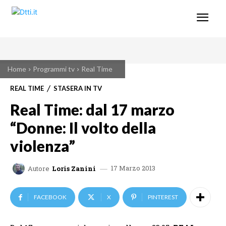
Home
Programmi tv
Real Time
REAL TIME
STASERA IN TV
Real Time: dal 17 marzo
“Donne: Il volto della
violenza”
17 Marzo 2013
Autore
Loris Zanini
FACEBOOK
X
PINTEREST