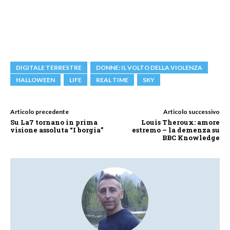
DIGITALE TERRESTRE
DONNE: IL VOLTO DELLA VIOLENZA
HALLOWEEN
LIFE
REAL TIME
SKY
Articolo precedente
Articolo successivo
Su La7 tornano in prima
Louis Theroux: amore
visione assoluta “I borgia”
estremo – la demenza su
BBC Knowledge