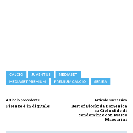
CALCIO
JUVENTUS
MEDIASET
MEDIASET PREMIUM
PREMIUM CALCIO
SERIE A
Articolo precedente
Articolo successivo
Firenze è in digitale!
Best of Block: da Domenica
su Cielo sfide di
condominio con Marco
Maccarini