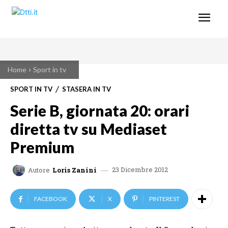
Home
Sport in tv
SPORT IN TV
STASERA IN TV
Serie B, giornata 20: orari
diretta tv su Mediaset
Premium
23 Dicembre 2012
Autore
Loris Zanini
FACEBOOK
X
PINTEREST