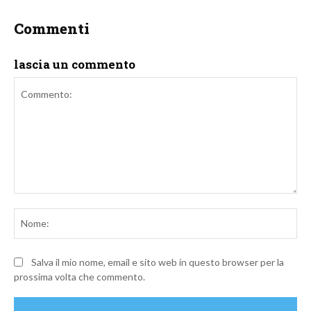
Commenti
lascia un commento
Commento:
No
Salva il mio nome, email e sito web in questo browser per la
prossima volta che commento.