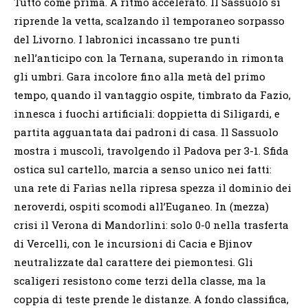
Tutto come prima. A ritmo accelerato. Il Sassuolo si
riprende la vetta, scalzando il temporaneo sorpasso
del Livorno. I labronici incassano tre punti
nell’anticipo con la Ternana, superando in rimonta
gli umbri. Gara incolore fino alla metà del primo
tempo, quando il vantaggio ospite, timbrato da Fazio,
innesca i fuochi artificiali: doppietta di Siligardi, e
partita agguantata dai padroni di casa. Il Sassuolo
mostra i muscoli, travolgendo il Padova per 3-1. Sfida
ostica sul cartello, marcia a senso unico nei fatti:
una rete di Farìas nella ripresa spezza il dominio dei
neroverdi, ospiti scomodi all’Euganeo. In (mezza)
crisi il Verona di Mandorlini: solo 0-0 nella trasferta
di Vercelli, con le incursioni di Cacia e Bjinov
neutralizzate dal carattere dei piemontesi. Gli
scaligeri resistono come terzi della classe, ma la
coppia di teste prende le distanze. A fondo classifica,