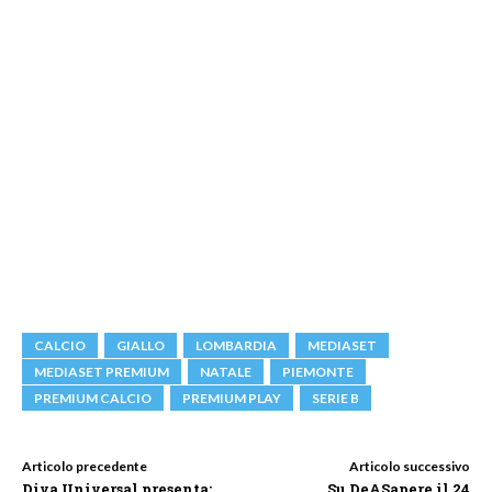
CALCIO
GIALLO
LOMBARDIA
MEDIASET
MEDIASET PREMIUM
NATALE
PIEMONTE
PREMIUM CALCIO
PREMIUM PLAY
SERIE B
Articolo precedente
Articolo successivo
Diva Universal presenta:
Su DeASapere il 24