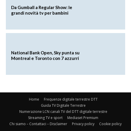
Da Gumball a Regular Show: le
grandi novità tv per bambini
National Bank Open, Sky punta su
Montreal e Toronto con 7 azzurri
Home
Frequenze digitale terrestre DTT
Guida TV Digitale Terrestre
Numerazione LCN canali TV del DTT digitale terrestre
Streaming TV e sport
Mediaset Premium
Chi siamo – Contattaci – Disclaimer
Privacy policy
Cookie policy