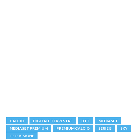
CALCIO
DIGITALE TERRESTRE
DTT
MEDIASET
MEDIASET PREMIUM
PREMIUM CALCIO
SERIE B
SKY
TELEVISIONE