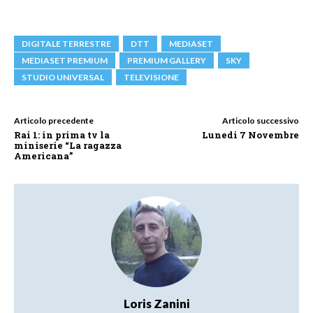
DIGITALE TERRESTRE
DTT
MEDIASET
MEDIASET PREMIUM
PREMIUM GALLERY
SKY
STUDIO UNIVERSAL
TELEVISIONE
Articolo precedente
Articolo successivo
Rai 1: in prima tv la
Lunedi 7 Novembre
miniserie “La ragazza
Americana”
Loris Zanini