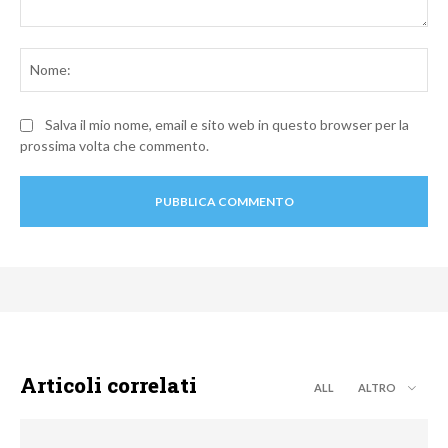
Commento:
No
Salva il mio nome, email e sito web in questo browser per la
prossima volta che commento.
Articoli correlati
ALL
ALTRO