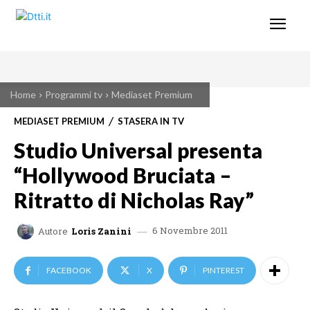
Home
Programmi tv
Mediaset Premium
MEDIASET PREMIUM
STASERA IN TV
Studio Universal presenta
“Hollywood Bruciata –
Ritratto di Nicholas Ray”
6 Novembre 2011
Autore
Loris Zanini
FACEBOOK
X
PINTEREST