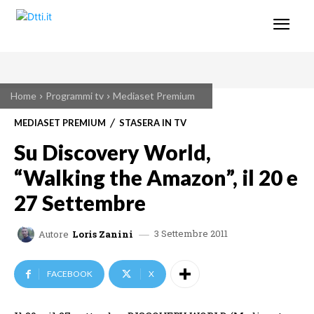
Home
Programmi tv
Mediaset Premium
MEDIASET PREMIUM
STASERA IN TV
Su Discovery World,
“Walking the Amazon”, il 20 e
27 Settembre
3 Settembre 2011
Autore
Loris Zanini
FACEBOOK
X