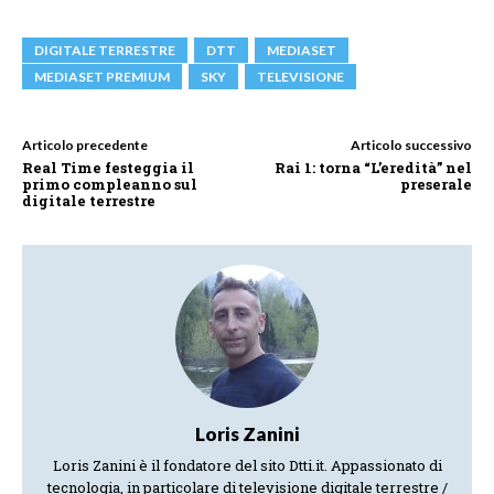
DIGITALE TERRESTRE
DTT
MEDIASET
MEDIASET PREMIUM
SKY
TELEVISIONE
Articolo precedente
Articolo successivo
Real Time festeggia il
Rai 1: torna “L’eredità” nel
primo compleanno sul
preserale
digitale terrestre
Loris Zanini
Loris Zanini è il fondatore del sito Dtti.it. Appassionato di
tecnologia, in particolare di televisione digitale terrestre /