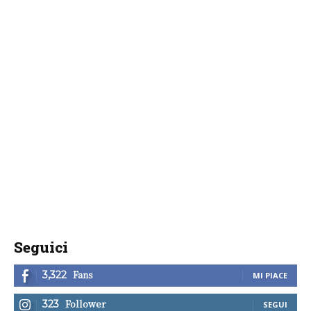
Seguici
Fans
3,322
MI PIACE
Follower
323
SEGUI