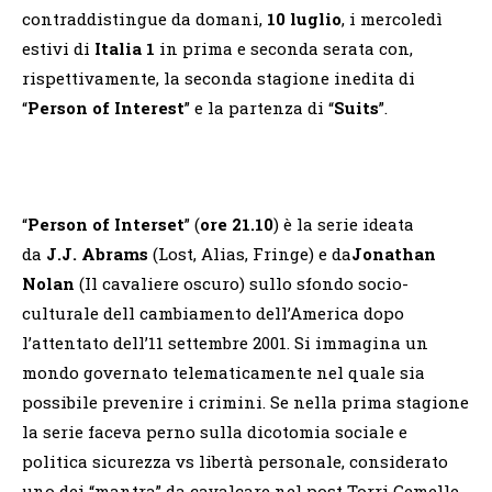
contraddistingue da domani,
10 luglio
, i mercoledì
estivi di
Italia 1
in prima e seconda serata con,
rispettivamente, la seconda stagione inedita di
“
Person of Interest
” e la partenza di “
Suits
”.
“
Person of Interset
” (
ore 21.10
) è la serie ideata
da
J.J. Abrams
(Lost, Alias, Fringe) e da
Jonathan
Nolan
(Il cavaliere oscuro) sullo sfondo socio-
culturale dell cambiamento dell’America dopo
l’attentato dell’11 settembre 2001. Si immagina un
mondo governato telematicamente nel quale sia
possibile prevenire i crimini. Se nella prima stagione
la serie faceva perno sulla dicotomia sociale e
politica sicurezza vs libertà personale, considerato
uno dei “mantra” da cavalcare nel post Torri Gemelle