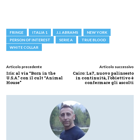
FRINGE
ITALIA 1
J.J. ABRAMS
NEW YORK
PERSON OF INTEREST
SERIE A
TRUE BLOOD
WHITE COLLAR
Articolo precedente
Articolo successivo
Iris: al via “Born in the
Cairo: La7, nuovo palinsesto
U.S.A.” con il cult “Animal
in continuità, l’obiettivo è
House”
confermare gli ascolti