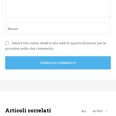
Commento:
No
Salva il mio nome, email e sito web in questo browser per la
prossima volta che commento.
Articoli correlati
ALL
ALTRO