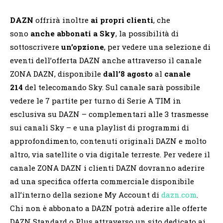
DAZN
offrirà inoltre
ai propri clienti
, che
sono
anche abbonati a Sky
, la possibilità di
sottoscrivere
un’opzione
, per vedere una selezione di
eventi dell’offerta DAZN anche attraverso il canale
ZONA DAZN, disponibile
dall’8 agosto
al
canale
214
del telecomando Sky. Sul canale sarà possibile
vedere le 7 partite per turno di Serie A TIM in
esclusiva su DAZN – complementari alle 3 trasmesse
sui canali Sky – e una playlist di programmi di
approfondimento, contenuti originali DAZN e molto
altro, via satellite o via digitale terreste. Per vedere il
canale ZONA DAZN i clienti DAZN dovranno aderire
ad una specifica offerta commerciale disponibile
all’interno della sezione My Account di
dazn.com
.
Chi non è abbonato a DAZN potrà aderire alle offerte
DAZN Standard o Plus attraverso un sito dedicato ai