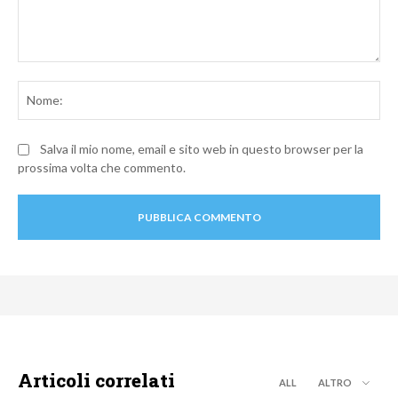
Commento:
No
Salva il mio nome, email e sito web in questo browser per la
prossima volta che commento.
Articoli correlati
ALL
ALTRO