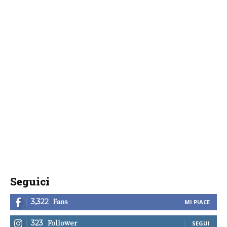
Seguici
Fans
3,322
MI PIACE
Follower
323
SEGUI