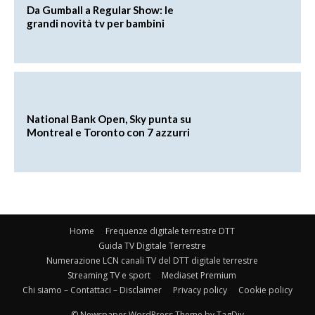
Da Gumball a Regular Show: le
grandi novità tv per bambini
National Bank Open, Sky punta su
Montreal e Toronto con 7 azzurri
Home
Frequenze digitale terrestre DTT
Guida TV Digitale Terrestre
Numerazione LCN canali TV del DTT digitale terrestre
Streaming TV e sport
Mediaset Premium
Chi siamo – Contattaci – Disclaimer
Privacy policy
Cookie policy
© Newspaper WordPress Theme by TagDiv