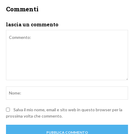
Commenti
lascia un commento
Commento:
No
Salva il mio nome, email e sito web in questo browser per la
prossima volta che commento.