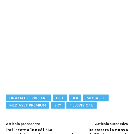
DIGITALE TERRESTRE
DTT
JOI
MEDIASET
MEDIASET PREMIUM
SKY
TELEVISIONE
Articolo precedente
Articolo successivo
Rai 1: torna lunedì “La
Da stasera la nuova