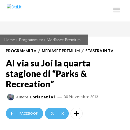
Home
Programmi tv
Mediaset Premium
PROGRAMMI TV
MEDIASET PREMIUM
STASERA IN TV
Al via su Joi la quarta
stagione di “Parks &
Recreation”
30 Novembre 2012
Autore
Loris Zanini
FACEBOOK
X