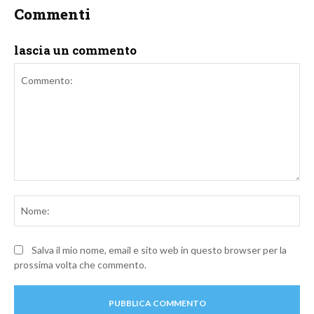
Commenti
lascia un commento
Commento:
No
Salva il mio nome, email e sito web in questo browser per la
prossima volta che commento.