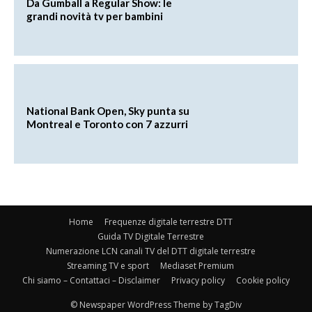
Da Gumball a Regular Show: le
grandi novità tv per bambini
National Bank Open, Sky punta su
Montreal e Toronto con 7 azzurri
Home
Frequenze digitale terrestre DTT
Guida TV Digitale Terrestre
Numerazione LCN canali TV del DTT digitale terrestre
Streaming TV e sport
Mediaset Premium
Chi siamo – Contattaci – Disclaimer
Privacy policy
Cookie policy
© Newspaper WordPress Theme by TagDiv