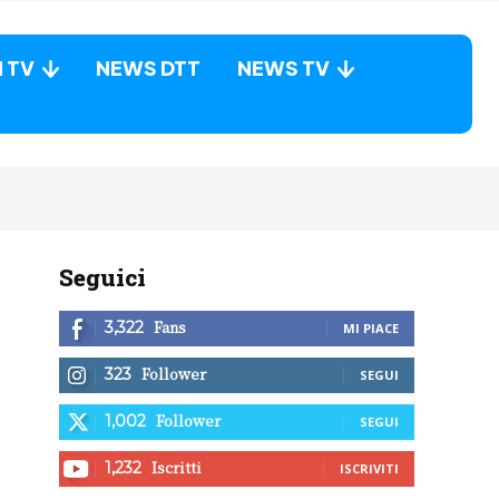
N TV
NEWS DTT
NEWS TV
Seguici
Fans
3,322
MI PIACE
Follower
323
SEGUI
Follower
1,002
SEGUI
Iscritti
1,232
ISCRIVITI