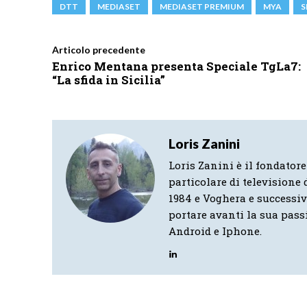
DTT
MEDIASET
MEDIASET PREMIUM
MYA
S
Articolo precedente
Enrico Mentana presenta Speciale TgLa7:
“La sfida in Sicilia”
Loris Zanini
Loris Zanini è il fondatore
particolare di televisione d
1984 e Voghera e successi
portare avanti la sua pass
Android e Iphone.