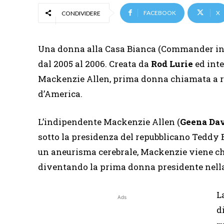
FACEBOOK
X
CONDIVIDERE
Una donna alla Casa Bianca (Commander in C
dal 2005 al 2006. Creata da
Rod Lurie
ed inte
Mackenzie Allen, prima donna chiamata a ric
d’America.
L’indipendente Mackenzie Allen (
Geena Da
sotto la presidenza del repubblicano Tedd
un aneurisma cerebrale, Mackenzie viene chi
diventando la prima donna presidente nella 
L
Ads
d