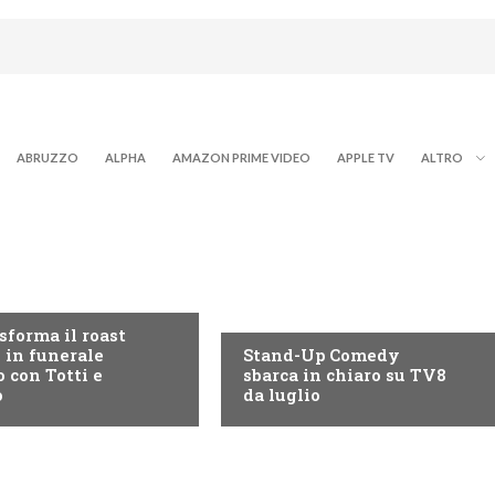
ABRUZZO
ALPHA
AMAZON PRIME VIDEO
APPLE TV
ALTRO
MI TV
PROGRAMMI TV
sforma il roast
in funerale
Stand-Up Comedy
o con Totti e
sbarca in chiaro su TV8
o
da luglio