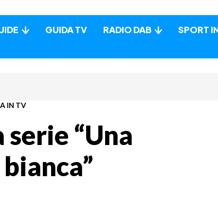
UIDE
GUIDA TV
RADIO DAB
SPORT I
A IN TV
a serie “Una
 bianca”