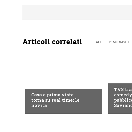
Articoli correlati
ALL
20 MEDIASET
PROGRAM
DISCOVERY+
TV8 tra
Casa a prima vista
comedy 
torna su real time: le
pubblic
novità
Savian