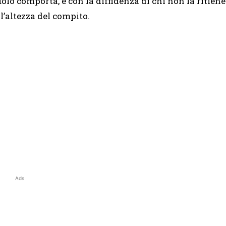
uolo comporta, e con la diffidenza di chi non la ritiene
ll’altezza del compito.
Ads