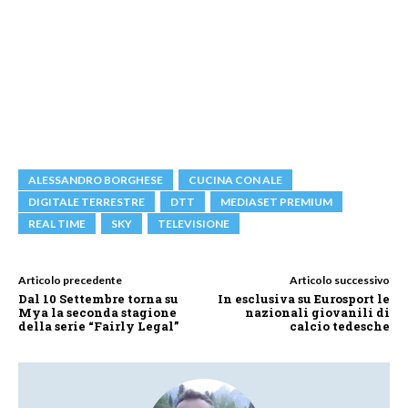
ALESSANDRO BORGHESE
CUCINA CON ALE
DIGITALE TERRESTRE
DTT
MEDIASET PREMIUM
REAL TIME
SKY
TELEVISIONE
Articolo precedente
Articolo successivo
Dal 10 Settembre torna su
In esclusiva su Eurosport le
Mya la seconda stagione
nazionali giovanili di
della serie “Fairly Legal”
calcio tedesche