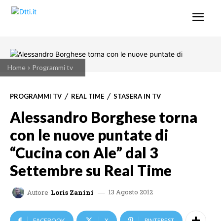
Home
Programmi tv
PROGRAMMI TV
REAL TIME
STASERA IN TV
Alessandro Borghese torna
con le nuove puntate di
“Cucina con Ale” dal 3
Settembre su Real Time
13 Agosto 2012
Autore
Loris Zanini
FACEBOOK
X
PINTEREST