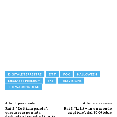
DIGITALE TERRESTRE
DTT
FOX
HALLOWEEN
MEDIASET PREMIUM
SKY
TELEVISIONE
THE WALKING DEAD
Articolo precedente
Articolo successivo
Rai 2: “L’ultima parola”,
Rai 3: “Lilit – in un mondo
questa sera puntata
migliore”, dal 30 Ottobre
dedicata a tragedia Liguria