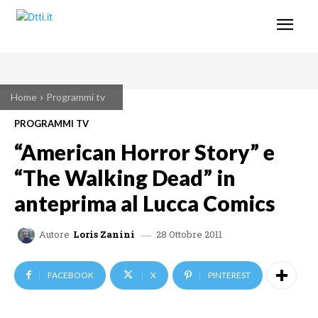
Home
Programmi tv
PROGRAMMI TV
“American Horror Story” e
“The Walking Dead” in
anteprima al Lucca Comics
28 Ottobre 2011
Autore
Loris Zanini
FACEBOOK
X
PINTEREST