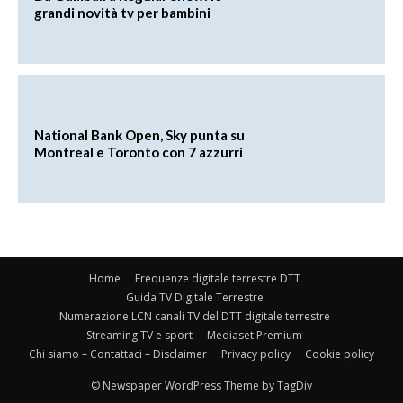
grandi novità tv per bambini
National Bank Open, Sky punta su
Montreal e Toronto con 7 azzurri
Home
Frequenze digitale terrestre DTT
Guida TV Digitale Terrestre
Numerazione LCN canali TV del DTT digitale terrestre
Streaming TV e sport
Mediaset Premium
Chi siamo – Contattaci – Disclaimer
Privacy policy
Cookie policy
© Newspaper WordPress Theme by TagDiv