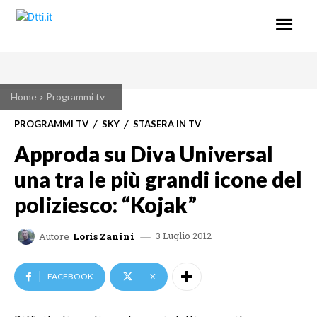
Home
Programmi tv
PROGRAMMI TV
SKY
STASERA IN TV
Approda su Diva Universal
una tra le più grandi icone del
poliziesco: “Kojak”
3 Luglio 2012
Autore
Loris Zanini
FACEBOOK
X