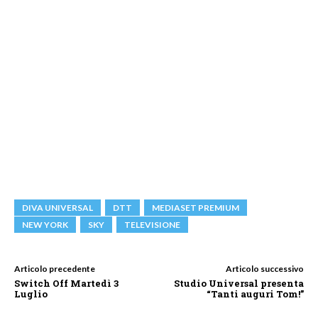
DIVA UNIVERSAL
DTT
MEDIASET PREMIUM
NEW YORK
SKY
TELEVISIONE
Articolo precedente
Articolo successivo
Switch Off Martedì 3
Studio Universal presenta
Luglio
“Tanti auguri Tom!”