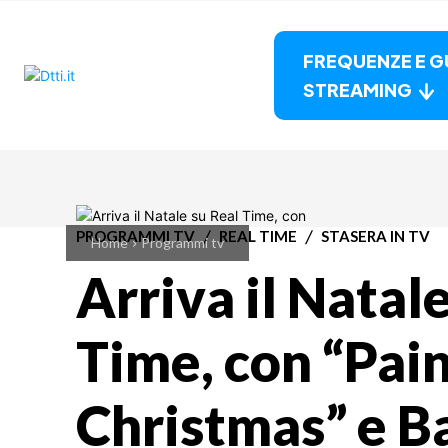
FREQUENZE E G
STREAMING
PROGRAMMI TV
REAL TIME
STASERA IN TV
Home
Programmi tv
Arriva il Natal
Time, con “Pai
Christmas” e B