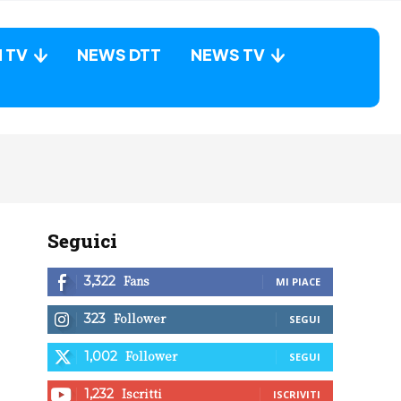
N TV
NEWS DTT
NEWS TV
Seguici
Fans
3,322
MI PIACE
Follower
323
SEGUI
Follower
1,002
SEGUI
Iscritti
1,232
ISCRIVITI