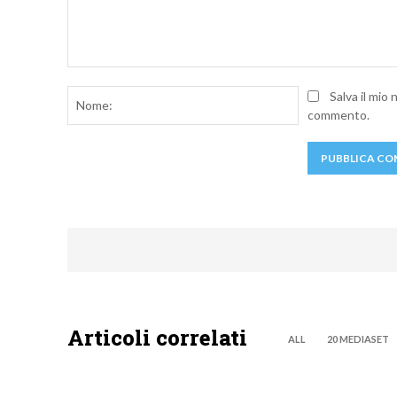
Commento:
Nome:
Salva il mio
commento.
Articoli correlati
ALL
20 MEDIASET