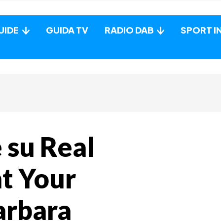
UIDE
GUIDA TV
RADIO DAB
SPORT I
e su Real
nt Your
arbara