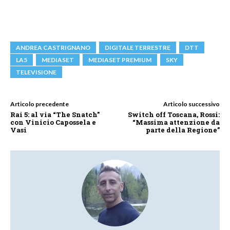
ANDREA CASTRIGNANO
DIGITALE TERRESTRE
DTT
LA5
MEDIASET
MEDIASET PREMIUM
SKY
TELEVISIONE
Articolo precedente
Articolo successivo
Rai 5: al via “The Snatch”
Switch off Toscana, Rossi:
con Vinicio Capossela e
“Massima attenzione da
Vasi
parte della Regione”