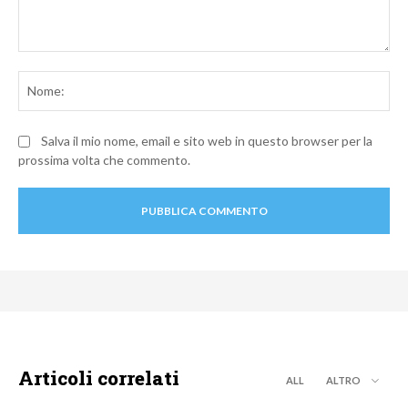
Commento:
No
Salva il mio nome, email e sito web in questo browser per la
prossima volta che commento.
Articoli correlati
ALL
ALTRO