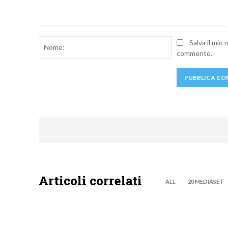
Commento:
Nome:
Salva il mio
commento.
Articoli correlati
ALL
20 MEDIASET