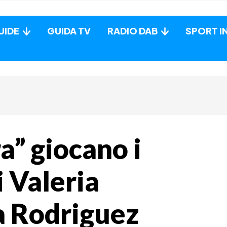
UIDE
GUIDA TV
RADIO DAB
SPORT I
a” giocano i
i Valeria
ia Rodriguez