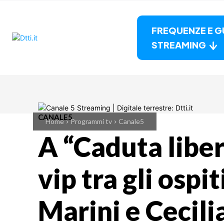
FREQUENZE E G
STREAMING
CANALE5
Home
Programmi tv
Canale5
A “Caduta liber
vip tra gli ospit
Marini e Cecil