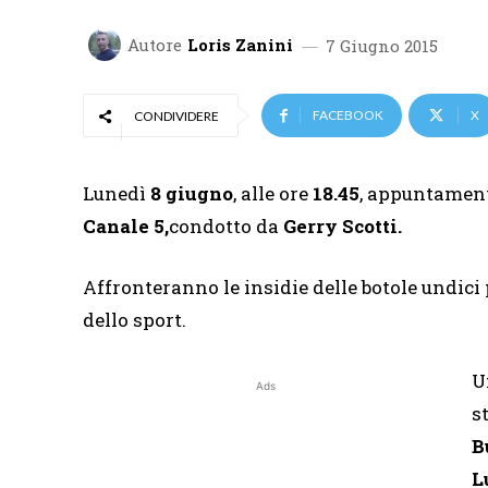
Autore
Loris Zanini
7 Giugno 2015
FACEBOOK
X
CONDIVIDERE
Lunedì
8 giugno
, alle ore
18.45
, appuntament
Canale 5,
condotto da
Gerry Scotti.
Affronteranno le insidie delle botole undic
dello sport.
U
Ads
s
B
L