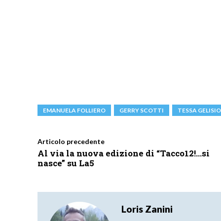
EMANUELA FOLLIERO
GERRY SCOTTI
TESSA GELISIO
Articolo precedente
Al via la nuova edizione di “Tacco12!…si
nasce” su La5
Loris Zanini