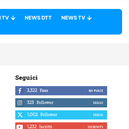
N TV
NEWS DTT
NEWS TV
Seguici
Fans
3,322
MI PIACE
Follower
323
SEGUI
Follower
1,002
SEGUI
Iscritti
1,232
ISCRIVITI