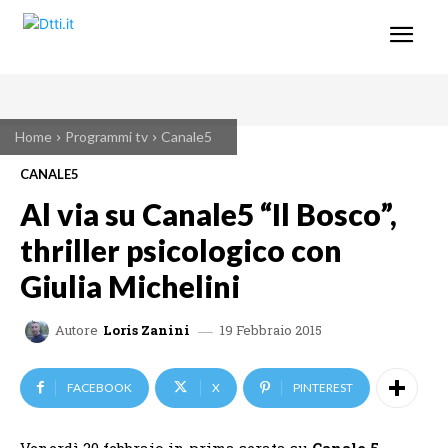
Home
Programmi tv
Canale5
CANALE5
Al via su Canale5 “Il Bosco”,
thriller psicologico con
Giulia Michelini
19 Febbraio 2015
Autore
Loris Zanini
FACEBOOK
X
PINTEREST
Venerdì 20 febbraio in prima serata su
Canale 5,