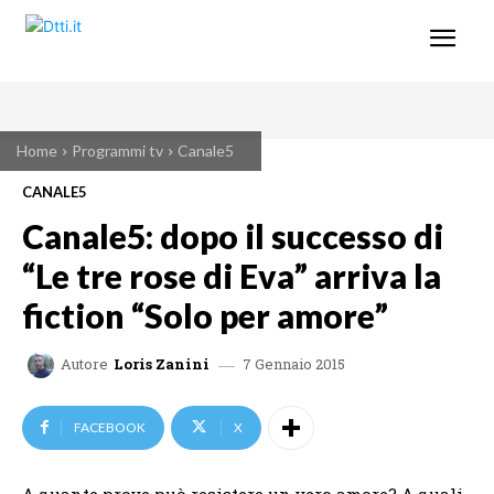
Home
Programmi tv
Canale5
CANALE5
Canale5: dopo il successo di
“Le tre rose di Eva” arriva la
fiction “Solo per amore”
7 Gennaio 2015
Autore
Loris Zanini
FACEBOOK
X
A quante prove può resistere un vero amore? A quali