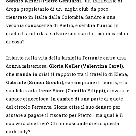
Sandro Alfieri
(
Pietro Genuardi
), un trafficante di
droga proprietario di un night club, da poco
rientrato in Italia dalla Colombia. Sandro è una
vecchia conoscenza di Pietro, e sembra l’unico in
grado di aiutarla a salvare suo marito… ma in cambio
di cosa?
Intanto nella vita della famiglia Ferrante entra una
donna misteriosa,
Gloria Keller
(
Valentina Cervi
),
che manda in crisi il rapporto tra il fratello di Elena,
Gabriele
(
Simon Grechi
), ex-campione di tennis, e la
sua fidanzata
Irene Fiore
(
Camilla Filippi
), giovane e
capace ginecologa. In cambio di una parte di quote
del circolo Ferrante, Gloria offre il suo denaro per
aiutare a pagare il riscatto per Pietro… ma qual è il
suo vero obiettivo? Chi si nasconde dietro questa
dark lady?