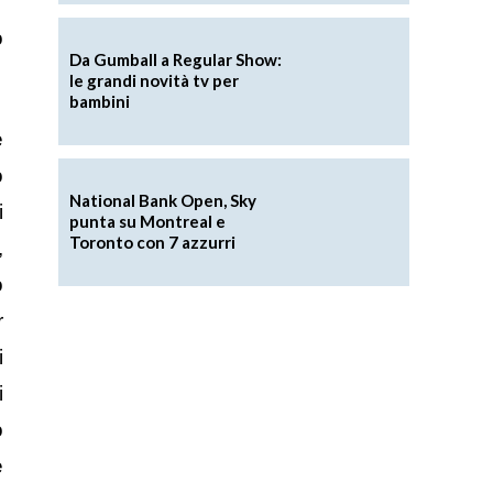
o
Da Gumball a Regular Show:
le grandi novità tv per
bambini
e
o
National Bank Open, Sky
i
punta su Montreal e
Toronto con 7 azzurri
,
o
r
i
i
o
e