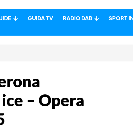
UIDE
GUIDA TV
RADIO DAB
SPORT I
Verona
 ice – Opera
5