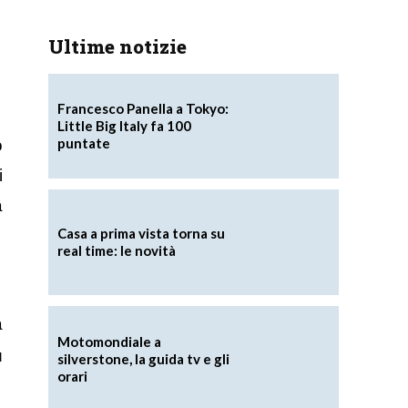
Ultime notizie
Francesco Panella a Tokyo:
Little Big Italy fa 100
puntate
o
i
a
Casa a prima vista torna su
i
real time: le novità
a
Motomondiale a
ù
silverstone, la guida tv e gli
orari