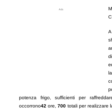
M
Ads
C
A
s
a
d
e
l
c
p
potenza frigo, sufficienti per raffredd
occorrono
42
ore,
700
totali per realizzare 