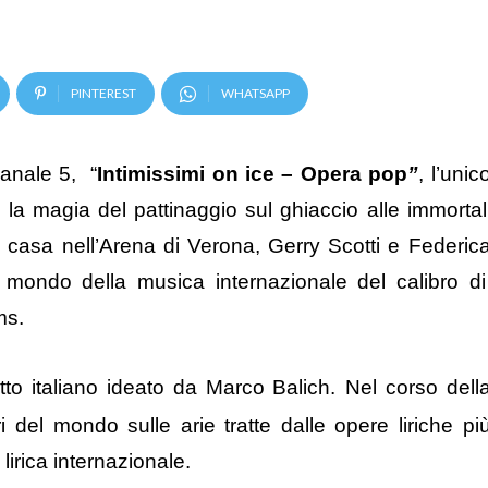
PINTEREST
WHATSAPP
anale 5, “
Intimissimi on ice – Opera pop
”
, l’unic
la magia del pattinaggio sul ghiaccio alle immortal
di casa nell’Arena di Verona, Gerry Scotti e Federic
el mondo della musica internazionale del calibro d
ms.
o italiano ideato da Marco Balich.
Nel corso dell
ri del mondo sulle arie tratte dalle opere liriche pi
lirica internazionale.