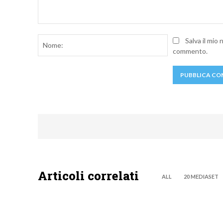
Commento:
Nome:
Salva il mio
commento.
Articoli correlati
ALL
20 MEDIASET