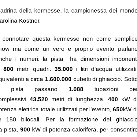
adrina della kermesse, la campionessa dei mond
arolina Kostner.
 connotare questa kermesse non come semplic
how ma come un vero e proprio evento parlan
nche i numeri: la pista ha dimensioni imponent
i
800
metri quadri.
35.000
i litri d’acqua utilizzati
quivalenti a circa
1.600.000
cubetti di ghiaccio. Sott
a pista passano
1.088
tubazioni pe
omplessivi
43.520
metri di lunghezza,
400
kW d
otenza elettrica totale utilizzati per l’evento,
650
kW d
are 150 bilocali. Per la formazione del ghiacci
la pista,
900
kW di potenza calorifera, per consentir