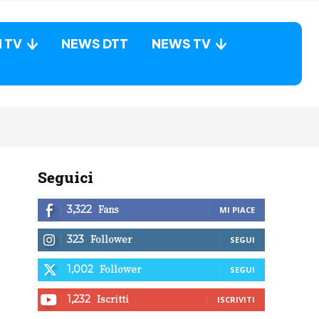
N TV
NEWS DTT
NEWS TV
Seguici
Fans
3,322
MI PIACE
Follower
323
SEGUI
Follower
1,002
SEGUI
Iscritti
1,232
ISCRIVITI