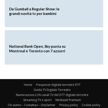
Da Gumball a Regular Show: le
grandi novità tv per bambini
National Bank Open, Sky punta su
Montreal e Toronto con 7 azzurri
Home
Frequenze digitale terrestre DTT
Guida TV Digitale Terrestre
Numerazione LCN canali TV del DTT digitale terrestre
Streaming TV e sport
Mediaset Premium
Chi siamo – Contattaci – Disclaimer
Privacy policy
Cookie policy