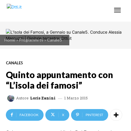
Home
Programmi tv
Canale5
CANALE5
Quinto appuntamento con
“L’isola dei famosi”
1 Marzo 2015
Autore
Loris Zanini
FACEBOOK
X
PINTEREST