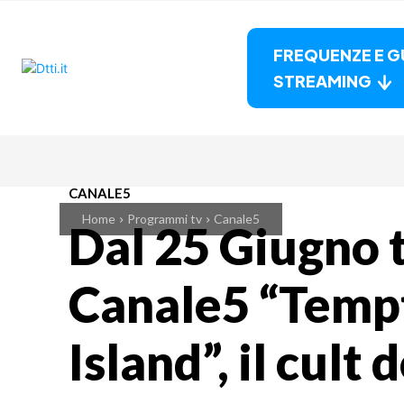
FREQUENZE E G
STREAMING
CANALE5
Home
Programmi tv
Canale5
Dal 25 Giugno 
Canale5 “Temp
Island”, il cult 