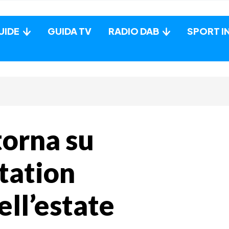
UIDE
GUIDA TV
RADIO DAB
SPORT I
torna su
tation
dell’estate