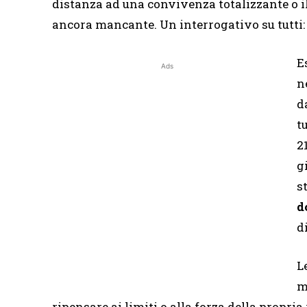
distanza ad una convivenza totalizzante o il 
ancora mancante. Un interrogativo su tutti: 
E
Ads
n
d
t
2
g
s
d
d
L
m
ripensare ai limiti o alla forza della propri