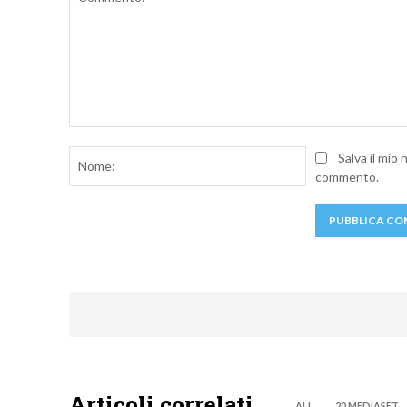
Commento:
Nome:
Salva il mio
commento.
Articoli correlati
ALL
20 MEDIASET