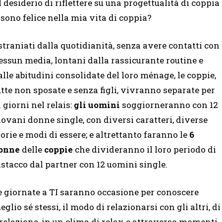
desiderio di riflettere su una progettualità di coppia
sono felice nella mia vita di coppia?
straniati dalla quotidianità, senza avere contatti con
essun media, lontani dalla rassicurante routine e
alle abitudini consolidate del loro ménage, le coppie,
utte non sposate e senza figli, vivranno separate per
1 giorni nel relais:
gli uomini
soggiorneranno con 12
iovani donne single, con diversi caratteri, diverse
torie e modi di essere; e altrettanto faranno le
6
onne
delle
coppie
che divideranno il loro periodo di
istacco dal partner con 12 uomini single.
e giornate a TI saranno occasione per conoscere
eglio sé stessi, il modo di relazionarsi con gli altri, di
a relazione, in un clima di relax e attraverso momenti