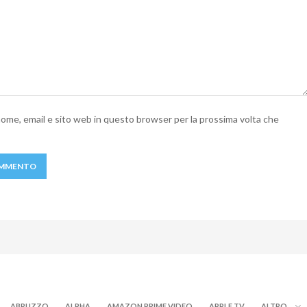
 nome, email e sito web in questo browser per la prossima volta che
ABRUZZO
ALPHA
AMAZON PRIME VIDEO
APPLE TV
ALTRO