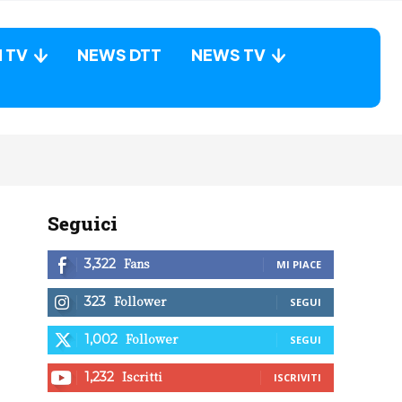
N TV
NEWS DTT
NEWS TV
Seguici
Fans
3,322
MI PIACE
Follower
323
SEGUI
Follower
1,002
SEGUI
Iscritti
1,232
ISCRIVITI