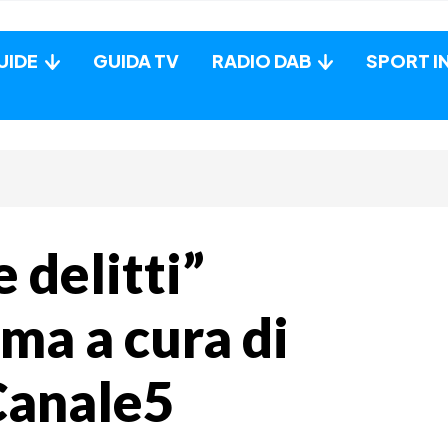
UIDE
GUIDA TV
RADIO DAB
SPORT I
e delitti”
a a cura di
 Canale5