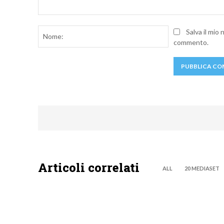
Commento:
Nome:
Salva il mio
commento.
Articoli correlati
ALL
20 MEDIASET
CANALE5