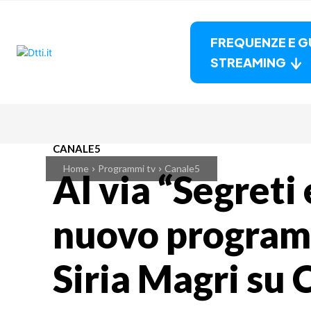
FREQUENZE E G
STREAMING
CANALE5
Home
Programmi tv
Canale5
Al via “Segreti 
nuovo programm
Siria Magri su