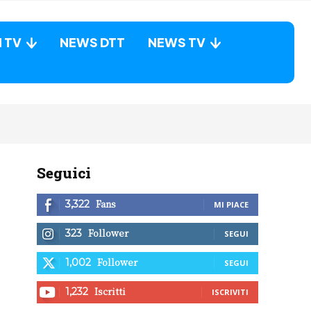
N TV
NEWS DTT
NEWS TV
Seguici
Fans
3,322
MI PIACE
Follower
323
SEGUI
Follower
1,002
SEGUI
Iscritti
1,232
ISCRIVITI