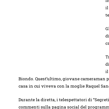
i
i
t
G
d
c
T
d
i
Biondo. Quest’ultimo, giovane cameraman pa
casa in cui viveva con la moglie Raquel San
Durante la diretta, i telespettatori di “Segre
commenti sulla pagina social del program