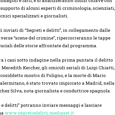
mmagini e fatti, e si analizzeranno indizi chiave con
l supporto di alcuni esperti di criminologia, scienziati,
ecnici specializzati e giornalisti.
li inviati di “Segreti e delitti”, in collegamento dalle
iverse “scene del crimine”, ripercorreranno le tappe
ruciali delle storie affrontate dal programma.
ra i casi sotto indagine nella prima puntata il delitto
i Meredith Kercher, gli omicidi seriali di Luigi Chiatti,
l cosiddetto mostro di Foligno, e la morte di Mario
lermitano, è stato trovato impiccato a Madrid, nella
chez Silva, nota giornalista e conduttrice spagnola.
ti e delitti” potranno inviare messaggi e lasciare
ma
www.segretiedelitti.mediaset.it