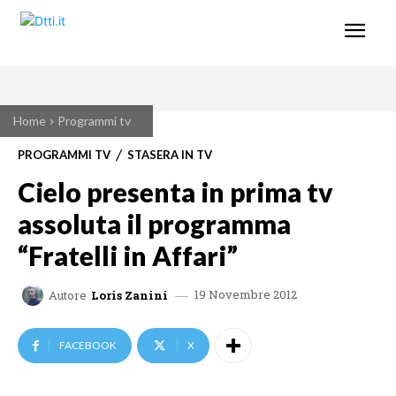
Home
Programmi tv
PROGRAMMI TV
STASERA IN TV
Cielo presenta in prima tv
assoluta il programma
“Fratelli in Affari”
19 Novembre 2012
Autore
Loris Zanini
FACEBOOK
X