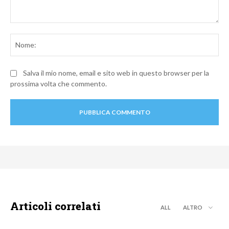
Commento:
No
Salva il mio nome, email e sito web in questo browser per la
prossima volta che commento.
Articoli correlati
ALL
ALTRO