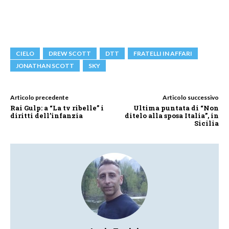
CIELO
DREW SCOTT
DTT
FRATELLI IN AFFARI
JONATHAN SCOTT
SKY
Articolo precedente
Articolo successivo
Rai Gulp: a “La tv ribelle” i
Ultima puntata di “Non
diritti dell’infanzia
ditelo alla sposa Italia”, in
Sicilia