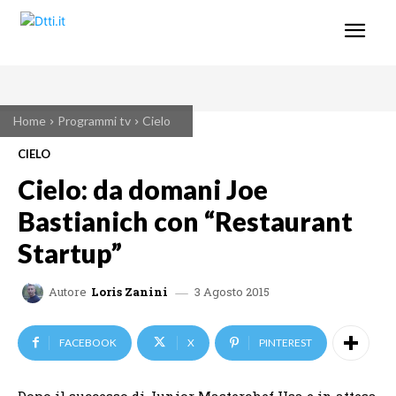
Home
Programmi tv
Cielo
CIELO
Cielo: da domani Joe
Bastianich con “Restaurant
Startup”
3 Agosto 2015
Autore
Loris Zanini
FACEBOOK
X
PINTEREST
Dopo il successo di Junior Masterchef Usa e in attesa