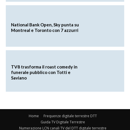
National Bank Open, Sky punta su
Montreal e Toronto con 7 azzurri
TV8 trasforma il roast comedy in
funerale pubblico con Totti e
Saviano
Home
Frequenze digitale terrestre DTT
Guida TV Digitale Terrestre
Numerazione LCN canali TV del DTT digitale terrestre