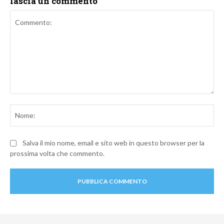
lascia un commento
Commento:
No
Salva il mio nome, email e sito web in questo browser per la
prossima volta che commento.