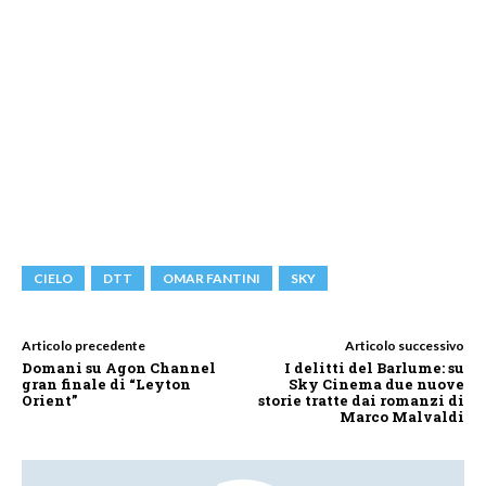
CIELO
DTT
OMAR FANTINI
SKY
Articolo precedente
Articolo successivo
Domani su Agon Channel
I delitti del Barlume: su
gran finale di “Leyton
Sky Cinema due nuove
Orient”
storie tratte dai romanzi di
Marco Malvaldi