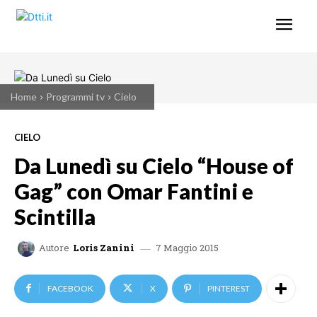
Home
Programmi tv
Cielo
CIELO
Da Lunedì su Cielo “House of
Gag” con Omar Fantini e
Scintilla
7 Maggio 2015
Autore
Loris Zanini
FACEBOOK
X
PINTEREST