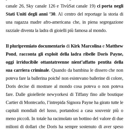
canale 26, Sky canale 126 e TivùSat canale 19)
ci porta negli
Stati Uniti degli anni ’30
. Al centro del reportage la storia di
una ragazza madre afro-americana che, in piena segregazione
razziale diventa la ladra di gioielli più famosa al mondo.
Il pluripremiato documentario
di
Kirk Marcolina
e
Matthew
Pond
,
racconta gli exploit della ladra ribelle Doris Payne,
oggi irriducibile ottantatreenne nient’affatto pentita della
sua carriera criminale
.
Quando da bambina le dissero che non
poteva fare la ballerina poiché non esistevano ballerine di colore,
Doris decise di mostrare al mondo cosa poteva o non poteva
fare. Dalle gioiellerie newyorkesi di Tiffany fino alle boutique
Cartier di Montecarlo, l’intrepida Signora Payne ha girato tutte le
capitali mondiali del lusso, portandosi a casa souvenir più o
meno piccoli. In totale ha racimolato un bottino del valore di due
milioni di dollari che Doris ha sempre sostenuto di aver speso