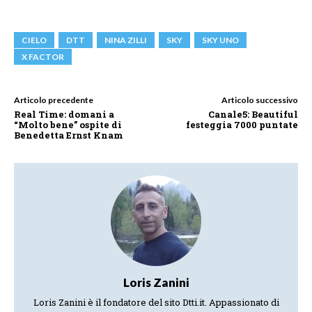
CIELO
DTT
NINA ZILLI
SKY
SKY UNO
X FACTOR
Articolo precedente
Articolo successivo
Real Time: domani a
Canale5: Beautiful
“Molto bene” ospite di
festeggia 7000 puntate
Benedetta Ernst Knam
Loris Zanini
Loris Zanini è il fondatore del sito Dtti.it. Appassionato di