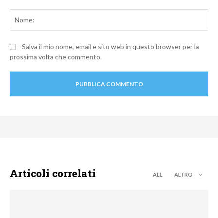
Commento:
No
Salva il mio nome, email e sito web in questo browser per la
prossima volta che commento.
Articoli correlati
ALL
ALTRO