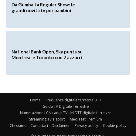
Da Gumball a Regular Show: le
grandi novità tv per bambini
National Bank Open, Sky punta su
Montreal e Toronto con 7 azzurri
Home
Frequenze digitale terrestre DTT
Guida TV Digitale Terrestre
Numerazione LCN canali TV del DTT digitale terrestre
Streaming TV e sport
Mediaset Premium
Chi siamo – Contattaci – Disclaimer
Privacy policy
Cookie policy