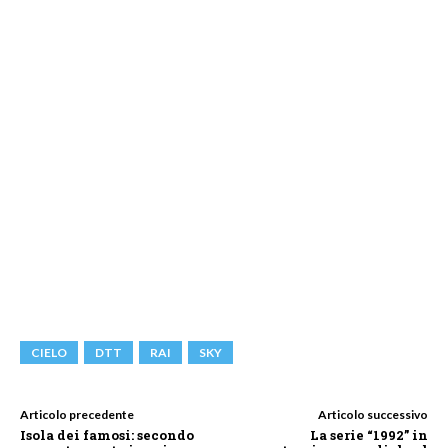
CIELO
DTT
RAI
SKY
Articolo precedente
Articolo successivo
Isola dei famosi: secondo
La serie “1992” in