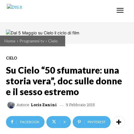
Home
Programmi tv
Cielo
CIELO
Su Cielo “50 sfumature: una
storia vera”, doc sulle donne
e il sesso estremo
9 Febbraio 2015
Autore
Loris Zanini
FACEBOOK
X
PINTEREST