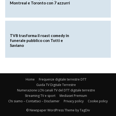
Montreal e Toronto con 7 azzurri
TV8 trasforma il roast comedy in
funerale pubblico con Totti e
Saviano
Home
Frequenze digitale terrestre DTT
Guida TV Digitale Terrestre
Numerazione LCN canali TV del DTT digitale terrestre
Streaming TV e sport
Mediaset Premium
Chi siamo – Contattaci – Disclaimer
Privacy policy
Cookie policy
© Newspaper WordPress Theme by TagDiv