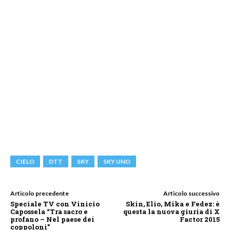
CIELO
DTT
SKY
SKY UNO
Articolo precedente
Articolo successivo
Speciale TV con Vinicio
Skin, Elio, Mika e Fedez: è
Capossela “Tra sacro e
questa la nuova giuria di X
profano – Nel paese dei
Factor 2015
coppoloni”