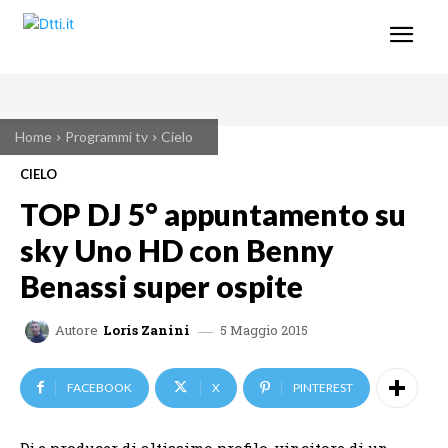
Home
Programmi tv
Cielo
CIELO
TOP DJ 5° appuntamento su
sky Uno HD con Benny
Benassi super ospite
5 Maggio 2015
Autore
Loris Zanini
FACEBOOK
X
PINTEREST
Dj e producer di altissimo profilo, vincitore di un