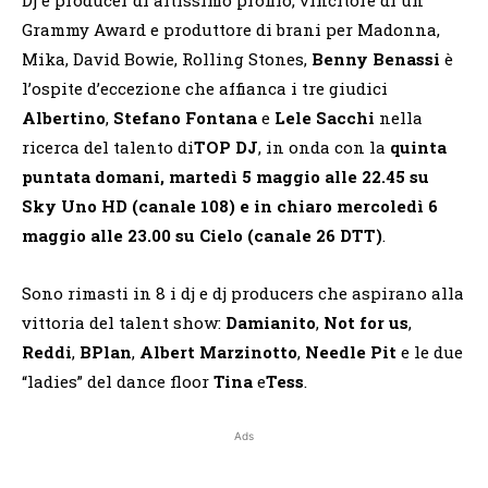
Grammy Award e produttore di brani per Madonna,
Mika, David Bowie, Rolling Stones,
Benny Benassi
è
l’ospite d’eccezione che affianca i tre giudici
Albertino
,
Stefano Fontana
e
Lele Sacchi
nella
ricerca del talento di
TOP DJ
, in onda con la
quinta
puntata domani, martedì 5 maggio alle 22.45 su
Sky Uno HD (canale 108) e in chiaro mercoledì 6
maggio alle 23.00 su Cielo (canale 26 DTT)
.
Sono rimasti in 8 i dj e dj producers che aspirano alla
vittoria del talent show:
Damianito
,
Not for us
,
Reddi
,
BPlan
,
Albert Marzinotto
,
Needle Pit
e le due
“ladies” del dance floor
Tina
e
Tess
.
Ads