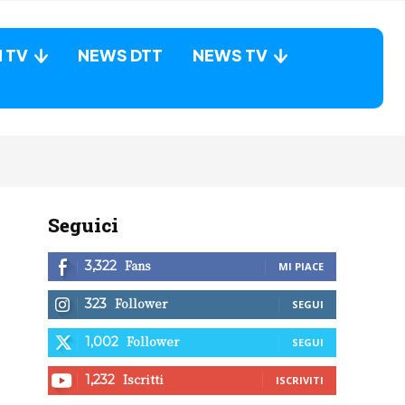
N TV
NEWS DTT
NEWS TV
Seguici
Fans
3,322
MI PIACE
Follower
323
SEGUI
Follower
1,002
SEGUI
Iscritti
1,232
ISCRIVITI