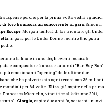
i suspense perché per la prima volta vedrà i giudici
di loro ha ancora un concorrente in gara
: Simona,
pe Escape
; Morgan tenterà di far trionfare gli Under
etta
in gara per le Under Donne; mentre Elio potrà
 podio.
meranno la finale in uno degli eventi musicali
egista e compositore francese autore di “Run Boy Run”
ai più emozionanti “opening” delle ultime due
 band che ha polverizzato ogni record con 35 milioni
che mondiali per 64 volte.
Elisa
, già ospite nella prima
a Francesca Michielin, vincitrice all’edizione 2011,
istratto”.
Giorgia
, ospite due anni fa, sosterrà i nuovi