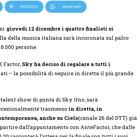
PINTEREST
WHATSAPP
si:
giovedì 12 dicembre i quattro finalisti si
lla della musica italiana sarà incoronata sul palco
8.000 persone.
X Factor,
Sky ha deciso di regalare a tutti i
i – la possibilità di seguire in diretta il più grande
l talent show di punta di Sky Uno, sarà
ccezionalmente trasmesso
in diretta, in
ontemporanea, anche su Cielo
(canale 26 del DTT) già
 partire dall’appuntamento con AnteFactor, che dalle
0.20 racconterà l’attesa per la finale con tutti i suoi