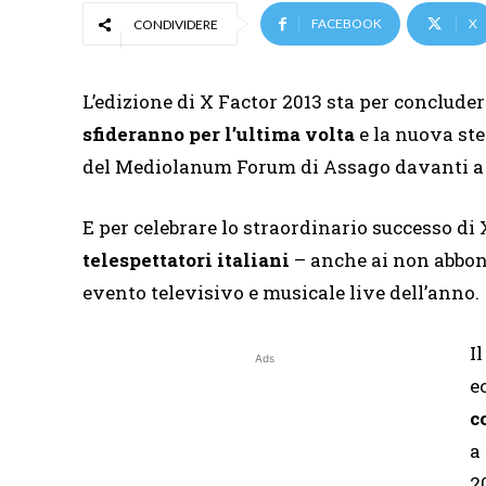
FACEBOOK
X
CONDIVIDERE
L’edizione di X Factor 2013 sta per concluder
sfideranno per l’ultima volta
e la nuova ste
del Mediolanum Forum di Assago davanti a 
E per celebrare lo straordinario successo di 
telespettatori italiani
– anche ai non abbonat
evento televisivo e musicale live dell’anno.
I
Ads
e
c
a
2