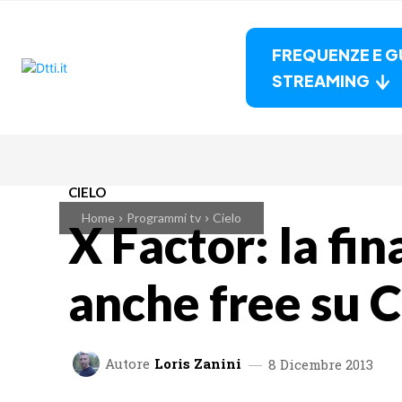
FREQUENZE E G
STREAMING
CIELO
Home
Programmi tv
Cielo
X Factor: la fin
anche free su C
Autore
Loris Zanini
8 Dicembre 2013