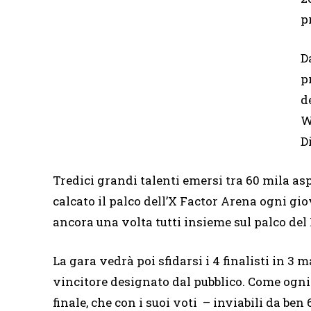
p
D
p
d
W
D
Tredici grandi talenti emersi tra 60 mila as
calcato il palco dell’X Factor Arena ogni gio
ancora una volta tutti insieme sul palco de
La gara vedrà poi sfidarsi i 4 finalisti in 3 
vincitore designato dal pubblico. Come ogni a
finale, che con i suoi voti – inviabili da be