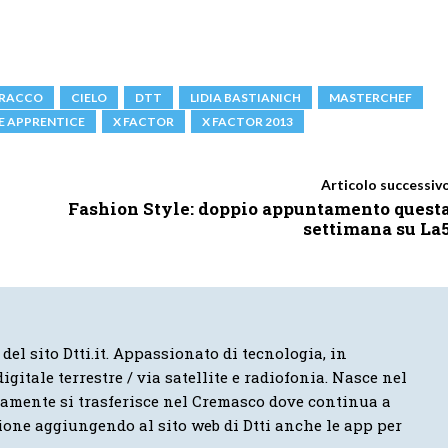
CRACCO
CIELO
DTT
LIDIA BASTIANICH
MASTERCHEF
E APPRENTICE
X FACTOR
X FACTOR 2013
Articolo successiv
Fashion Style: doppio appuntamento quest
settimana su La
 del sito Dtti.it. Appassionato di tecnologia, in
igitale terrestre / via satellite e radiofonia. Nasce nel
vamente si trasferisce nel Cremasco dove continua a
ione aggiungendo al sito web di Dtti anche le app per