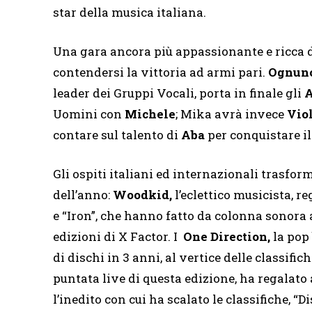
star della musica italiana.
Una gara ancora più appassionante e ricca d
contendersi la vittoria ad armi pari.
Ognuno 
leader dei Gruppi Vocali, porta in finale gli
A
Uomini con
Michele
; Mika avrà invece
Viol
contare sul talento di
Aba
per conquistare il
Gli ospiti italiani ed internazionali trasfor
dell’anno:
Woodkid,
l’eclettico musicista, r
e “Iron”, che hanno fatto da colonna sonora 
edizioni di X Factor. I
One Direction,
la pop
di dischi in 3 anni, al vertice delle classifi
puntata live di questa edizione, ha regalato 
l’inedito con cui ha scalato le classifiche, “D