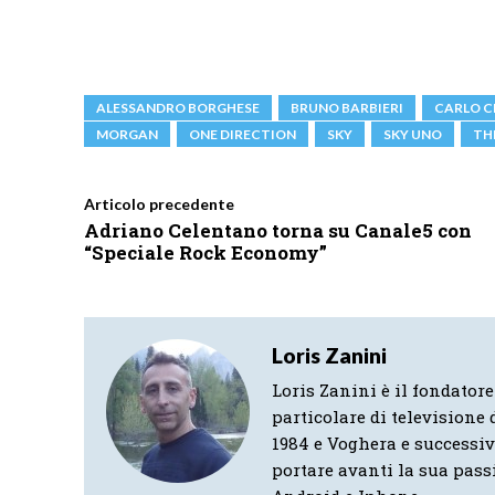
ALESSANDRO BORGHESE
BRUNO BARBIERI
CARLO 
MORGAN
ONE DIRECTION
SKY
SKY UNO
TH
Articolo precedente
Adriano Celentano torna su Canale5 con
“Speciale Rock Economy”
Loris Zanini
Loris Zanini è il fondatore
particolare di televisione d
1984 e Voghera e successi
portare avanti la sua pass