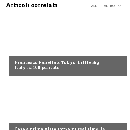
Articoli correlati
ALL
ALTRO
DISCOVERY+
Francesco Panella a Tokyo: Little Big
Italy fa 100 puntate
DISCOVERY+
Casa a prima vista torna su real time: le