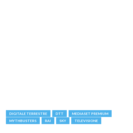
DIGITALE TERRESTRE
DTT
MEDIASET PREMIUM
MYTHBUSTERS
RAI
SKY
TELEVISIONE