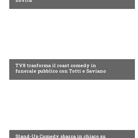
novità
PROGRAMMI TV
TV8 trasforma il roast comedy in
funerale pubblico con Totti e Saviano
PROGRAMMI TV
Stand-Up Comedy sbarca in chiaro su