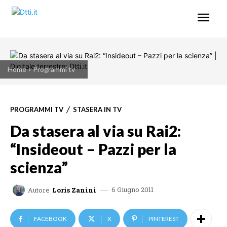
Home
Programmi tv
PROGRAMMI TV
STASERA IN TV
Da stasera al via su Rai2:
“Insideout – Pazzi per la
scienza”
6 Giugno 2011
Autore
Loris Zanini
FACEBOOK
X
PINTEREST