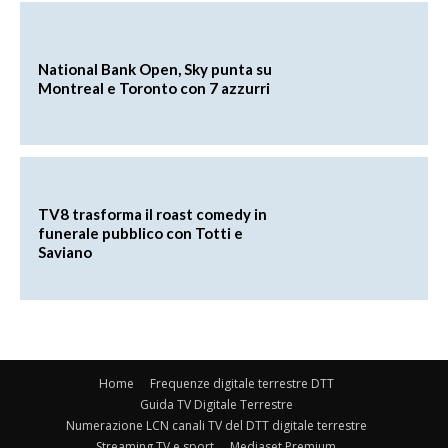
National Bank Open, Sky punta su
Montreal e Toronto con 7 azzurri
TV8 trasforma il roast comedy in
funerale pubblico con Totti e
Saviano
Home
Frequenze digitale terrestre DTT
Guida TV Digitale Terrestre
Numerazione LCN canali TV del DTT digitale terrestre
Streaming TV e sport
Mediaset Premium